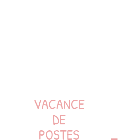
COURAGE ET DÉVOUEMENT
VACANCE
DE
POSTES